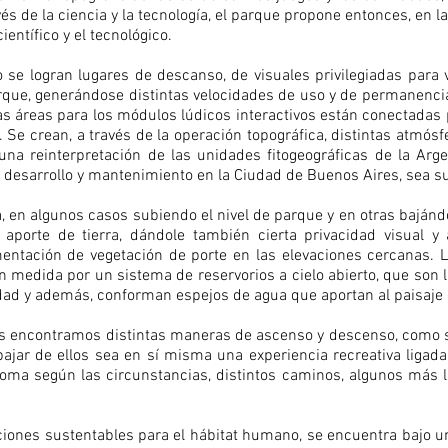
vés de la ciencia y la tecnología, el parque propone entonces, en l
ientífico y el tecnológico.
o se logran lugares de descanso, de visuales privilegiadas para 
arque, generándose distintas velocidades de uso y de permanencia
Las áreas para los módulos lúdicos interactivos están conectadas
 Se crean, a través de la operación topográfica, distintas atmósf
na reinterpretación de las unidades fitogeográficas de la Ar
u desarrollo y mantenimiento en la Ciudad de Buenos Aires, sea su
, en algunos casos subiendo el nivel de parque y en otras bajándo
porte de tierra, dándole también cierta privacidad visual y ac
entación de vegetación de porte en las elevaciones cercanas. La
 medida por un sistema de reservorios a cielo abierto, que son l
idad y además, conforman espejos de agua que aportan al paisaje 
los encontramos distintas maneras de ascenso y descenso, como s
jar de ellos sea en sí misma una experiencia recreativa ligada a
ma según las circunstancias, distintos caminos, algunos más l
iones sustentables para el hábitat humano, se encuentra bajo una